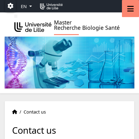
Accéder au menu principal
Accéder au contenu
M
EN
Paramétrage
Master
Recherche Biologie Santé
ience - M2
Welcome
Accueil
/
Contact us
Contact us